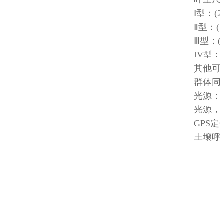
Ⅰ型：(2
Ⅱ型：(
Ⅲ型：(
IV型
其他
群体同
光源：
光源，
GPS
土壤呼