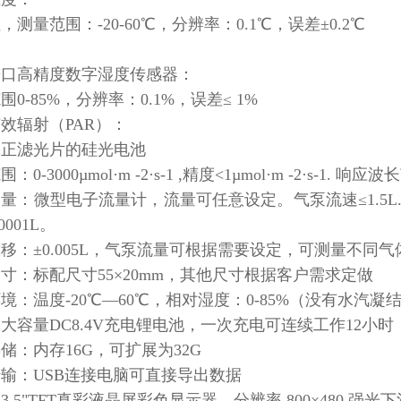
，测量范围：-20-60℃，分辨率：0.1℃，误差±0.2℃
：
进口高精度数字湿度传感器：
围0-85%，分辨率：0.1%，误差≤ 1%
效辐射（PAR）：
修正滤光片的硅光电池
：0-3000µmol·m -2·s-1 ,精度<1µmol·m -2·s-1. 响应
量：微型电子流量计，流量可任意设定。气泵流速≤1.5L. 误 
0001L。
移：±0.005L，气泵流量可根据需要设定，可测量不
寸：标配尺寸55×20mm，其他尺寸根据客户需求定做
境：温度-20℃—60℃，相对湿度：0-85%（没有水汽凝
大容量DC8.4V充电锂电池，一次充电可连续工作12小
储：内存16G，可扩展为32G
输：USB连接电脑可直接导出数据
3.5"TFT真彩液晶屏彩色显示器，分辨率 800×480,强光