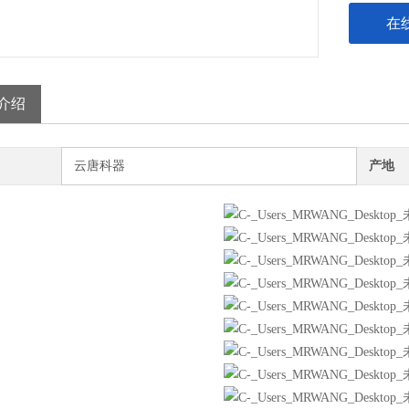
在
介绍
云唐科器
产地