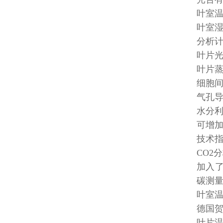
叶室
叶室
分析
叶片光合
叶片蒸腾
细胞间C
气孔导度
水分利
可增加
技术
CO2
加入了
碳测
叶室
德国贺
叶片