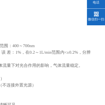
电话
微信扫一扫
波长范围：400～700nm
差：1%，在0.2～1L/min范围内<±0.2%，分辨
同气体流量下对光合作用的影响，气体流量稳定。
结）
时（不连接外置光源）
下清晰可见