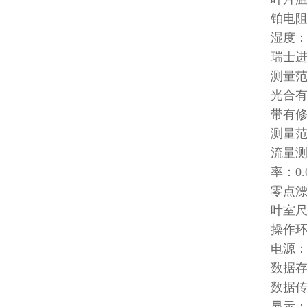
铂电阻
湿度
瑞士
测量范
光合有
带有
测量范围
流量测
率：0.
零点漂
叶室尺
操作环
电源：
数据存
数据传
显示：