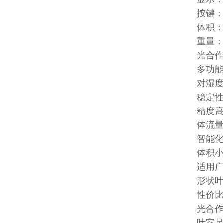
按键
体积：2
重量：主
光合
多功
对湿
稳定
精度
体流
智能
体积
适用
形状
性价
光合
叶室