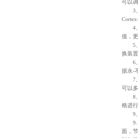
可以
3、显
Cort
4、
值，更加
5、仪
换装置
6、设
据永-
7、通
可以
8、存
格进
9、
9.1
面，