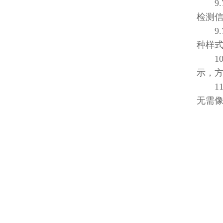
9.7
检测
9.7
种样式
10、
示，
11
无需