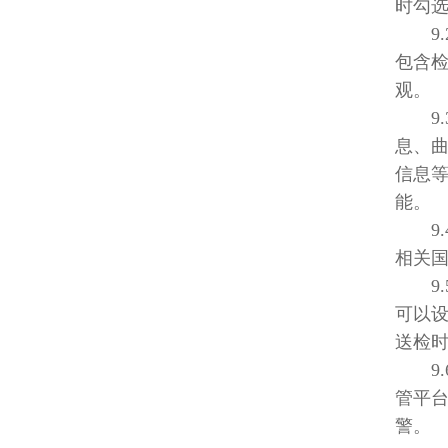
时勾
9.
包含
观。
9.
息、
信息
能。
9.4
相关
9.
可以
送检
9.
管平
警。