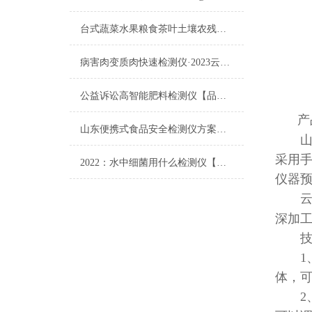
台式蔬菜水果粮食茶叶土壤农残速测仪推荐云唐牌粮食茶叶土壤农残速测仪设备
病害肉变质肉快速检测仪·2023云唐新品精选·病害肉变质肉快速检测仪
公益诉讼高智能肥料检测仪【品牌|供应商】2021实验室建设方案
产
山东便携式食品安全检测仪方案【云唐制造】@山东便携式食品安全检测仪方案
山东
采用
2022：水中细菌用什么检测仪【可现场检测】_水中细菌用什么检测仪
仪器
云
深加
技
1、
体，可
2、