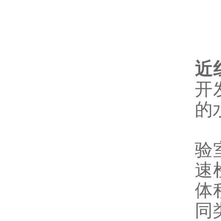
近
开
的
验
速
体
同