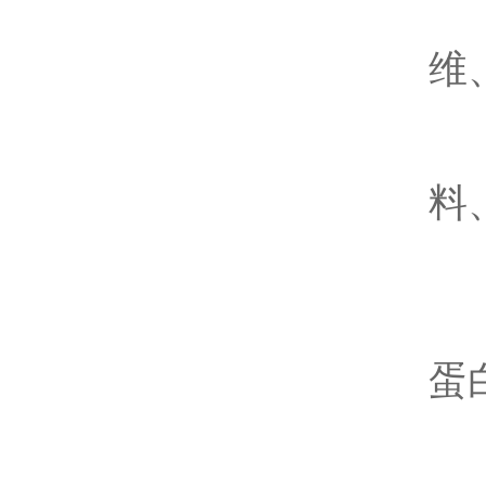
检
维
检
料
检
食
检
蛋
检
其