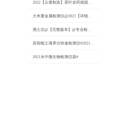
2022【云唐制造】茶叶农药残留检测仪多少钱一台@山东云唐仪器仪表制造
大米重金属检测仪@2021【详细版本】@专业检测大米重金属仪器仪表
测土仪@【完整版本】@专业检测土壤的仪器仪表
高智能土壤养分快速检测仪#2021【土壤养分检测专用仪器仪表】
2021水中微生物检测仪器#