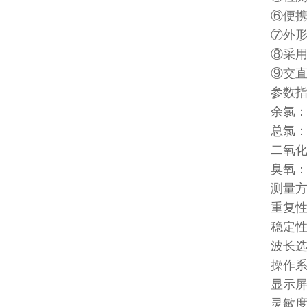
⑥便
⑦外
⑧采用
⑨交
参数
余氯：0
总氯：0
二氧化氯
臭氧：0
测量
重复性
稳定性
波长
操作
显示屏
灵敏度