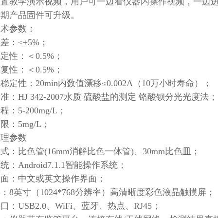
内置教学演示视频，用户可一边看仪器内操作视频，一边
、后期产品固件可升级。
技术参数：
差：≤±5%；
定性：＜0.5%；
复性：＜0.5%；
稳定性：20min内数值漂移≤0.002A（10万小时寿命）；
准：HJ 342-2007水质 硫酸盐的测定 铬酸钡分光光度法
程：5-200mg/L；
限：5mg/L；
物理参数
式：比色管(16mm消解比色一体管)、30mm比色皿；
统：Android7.1.1智能操作系统；
界面：中文或英文操作界面；
：8英寸（1024*768分辨率）高清晰度彩色液晶触摸屏
口：USB2.0、WiFi、蓝牙、热点、RJ45；