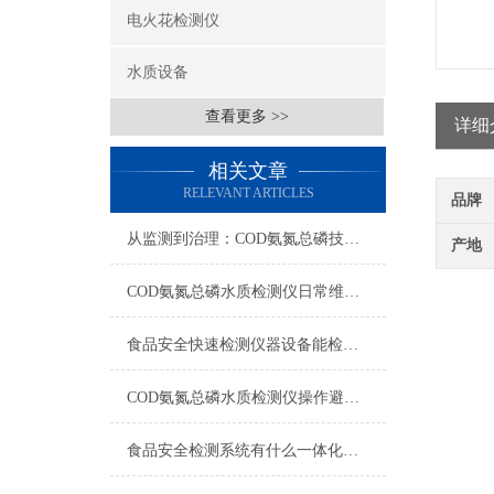
电火花检测仪
水质设备
查看更多 >>
详细
相关文章
RELEVANT ARTICLES
品牌
从监测到治理：COD氨氮总磷技术的双领域实战解析
产地
COD氨氮总磷水质检测仪日常维护与试剂管理，降低故障率就靠这几招
食品安全快速检测仪器设备能检什么？一张表说清适用范围
COD氨氮总磷水质检测仪操作避坑指南：这几个步骤直接影响数据准确性
食品安全检测系统有什么一体化配置·2023仪器仪表推荐·山东云唐