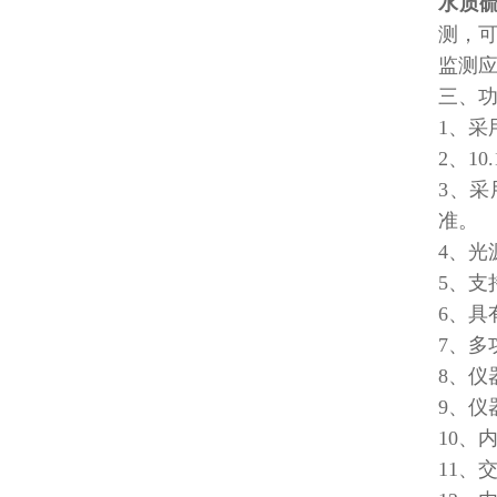
水质
测，
监测
三、
1、采
2、1
3、
准。
4、
5、支
6、具
7、
8、仪
9、
10
11、