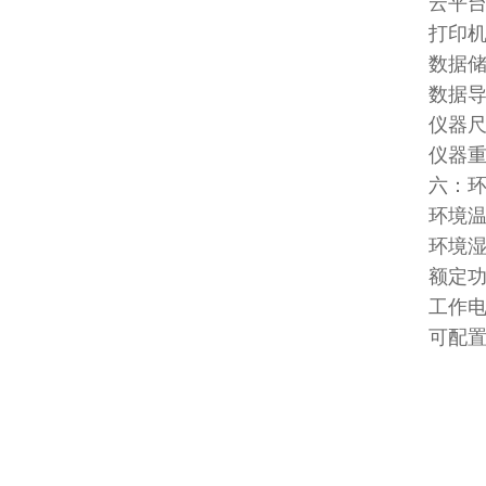
云平
打印
数据储
数据导
仪器尺寸
仪器重
六：
环境温
环境湿
额定功
工作电源
可配