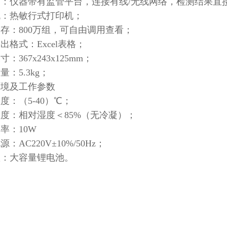
台：仪器带有监管平台，连接有线/无线网络，检测结果直
机：热敏行式打印机；
存：800万组，可自由调用查看；
出格式：Excel表格；
：367x243x125mm；
量：5.3kg；
环境及工作参数
度：（5-40）℃；
度：相对湿度＜85%（无冷凝）；
率：10W
：AC220V±10%/50Hz；
置：大容量锂电池。