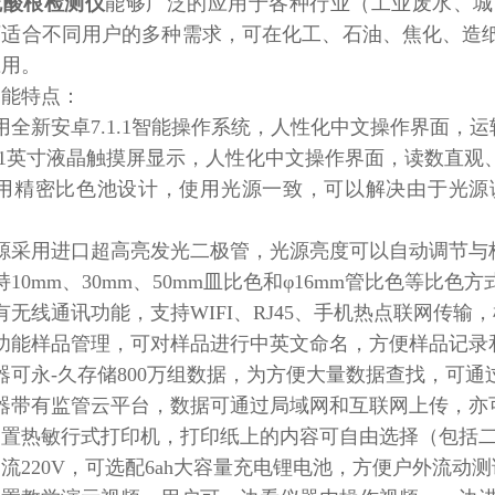
硫酸根检测仪
能够广泛的应用于各种行业（工业废水、城
可适合不同用户的多种需求，可在化工、石油、焦化、造
应用。
功能特点：
用全新安卓7.1.1智能操作系统，人性化中文操作界面
0.1英寸液晶触摸屏显示，人性化中文操作界面，读数直
采用精密比色池设计，使用光源一致，可以解决由于光源
光源采用进口超高亮发光二极管，光源亮度可以自动调节
持10mm、30mm、50mm皿比色和φ16mm管比色等
有无线通讯功能，支持WIFI、RJ45、手机热点联网传
多功能样品管理，可对样品进行中英文命名，方便样品记
器可永-久存储800万组数据，为方便大量数据查找，可
仪器带有监管云平台，数据可通过局域网和互联网上传，
、内置热敏行式打印机，打印纸上的内容可自由选择（包括
交流220V，可选配6ah大容量充电锂电池，方便户外流动