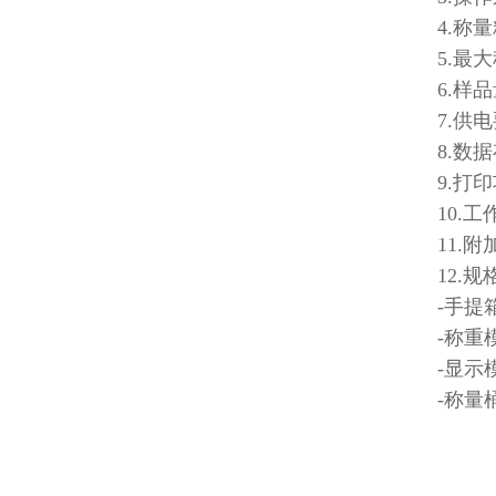
4.称量
5.最大
6.样品
7.供电
8.数
9.打
10.
11.
12.
-手提箱
-称重模
-显示模
-称量