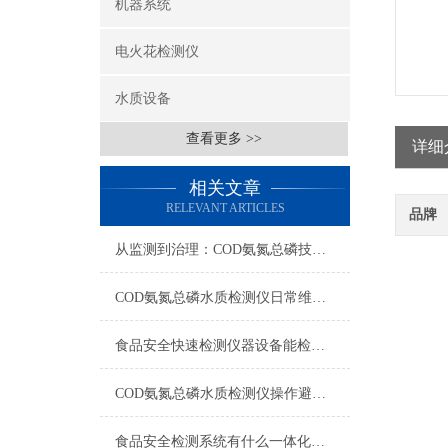
机器系统
电火花检测仪
水质设备
查看更多 >>
详细
相关文章
RELEVANT ARTICLES
品牌
从监测到治理：COD氨氮总磷技术的双领域实战解析
COD氨氮总磷水质检测仪日常维护与试剂管理，降低故障率就靠这几招
食品安全快速检测仪器设备能检什么？一张表说清适用范围
COD氨氮总磷水质检测仪操作避坑指南：这几个步骤直接影响数据准确性
食品安全检测系统有什么一体化配置·2023仪器仪表推荐·山东云唐