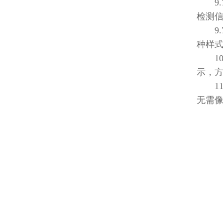
9.7
检测
9.7
种样式
10、
示，
11
无需