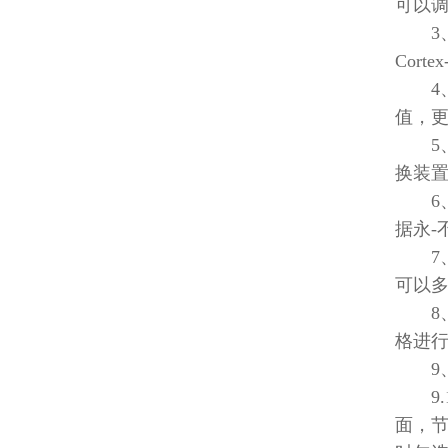
可以
3、显
Cort
4、
值，更加
5、仪
换装置
6、设
据永-
7、通
可以
8、存
格进
9、
9.1
面，