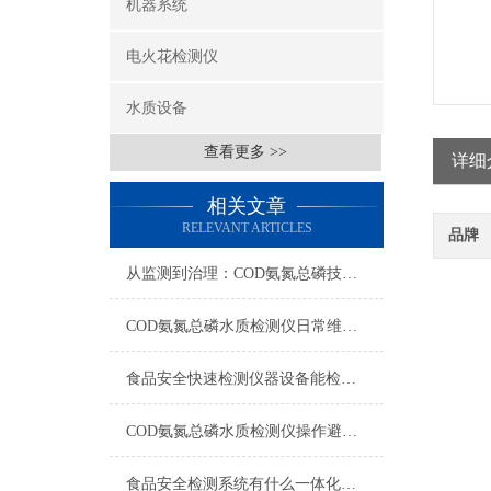
机器系统
电火花检测仪
水质设备
查看更多 >>
详细
相关文章
RELEVANT ARTICLES
品牌
从监测到治理：COD氨氮总磷技术的双领域实战解析
COD氨氮总磷水质检测仪日常维护与试剂管理，降低故障率就靠这几招
食品安全快速检测仪器设备能检什么？一张表说清适用范围
COD氨氮总磷水质检测仪操作避坑指南：这几个步骤直接影响数据准确性
食品安全检测系统有什么一体化配置·2023仪器仪表推荐·山东云唐