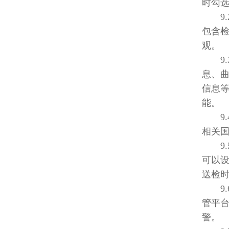
时勾
9.
包含
观。
9.
息、
信息
能。
9.4
相关
9.
可以
送检
9.
管平
警。