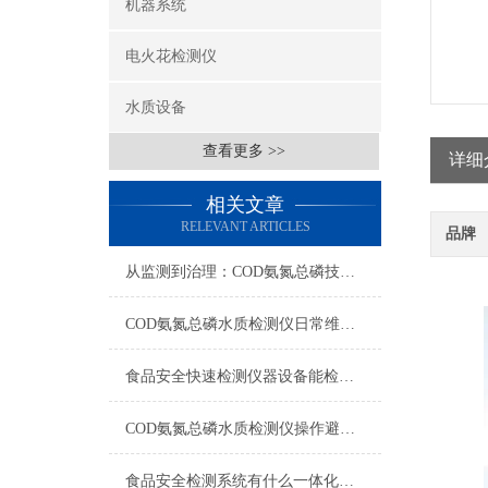
机器系统
电火花检测仪
水质设备
查看更多 >>
详细
相关文章
RELEVANT ARTICLES
品牌
从监测到治理：COD氨氮总磷技术的双领域实战解析
COD氨氮总磷水质检测仪日常维护与试剂管理，降低故障率就靠这几招
食品安全快速检测仪器设备能检什么？一张表说清适用范围
COD氨氮总磷水质检测仪操作避坑指南：这几个步骤直接影响数据准确性
食品安全检测系统有什么一体化配置·2023仪器仪表推荐·山东云唐