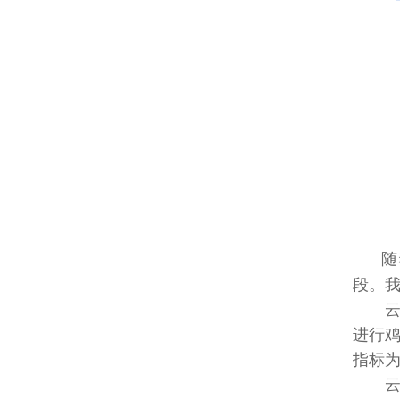
随
段。
云
进行
指标为
云