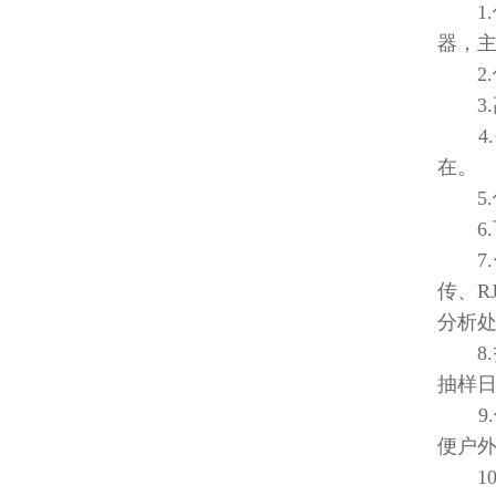
1.仪
器，主
2.
3.
4.
在。
5.
6.可
7.仪
传、R
分析
8.
抽样
9.供
便户
10