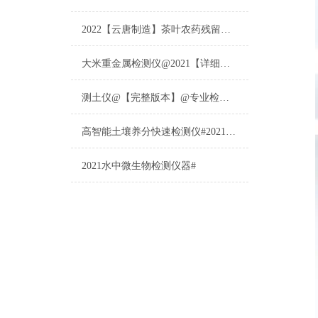
2022【云唐制造】茶叶农药残留检测仪多少钱一台@山东云唐仪器仪表制造
大米重金属检测仪@2021【详细版本】@专业检测大米重金属仪器仪表
测土仪@【完整版本】@专业检测土壤的仪器仪表
高智能土壤养分快速检测仪#2021【土壤养分检测专用仪器仪表】
2021水中微生物检测仪器#