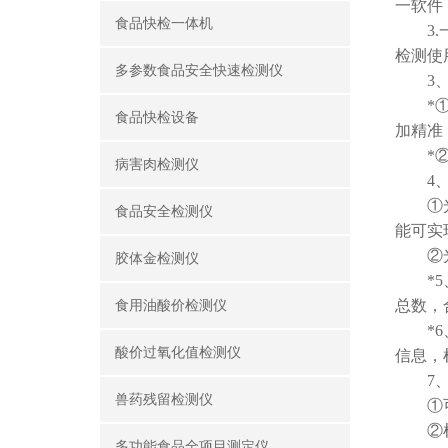
一软件
食品快检一体机
3.一
检测使用
多参数食品安全快速检测仪
3、
*①仪
食品快检设备
加精准
*②仪
病害肉检测仪
4、
①光源
食品安全检测仪
能可实
②光源
胶体金检测仪
*5、
总数，
食用油酸价检测仪
*6、
酸价过氧化值检测仪
信息，
7、
兽药残留检测仪
①可在
②检测
多功能食品全项目测定仪