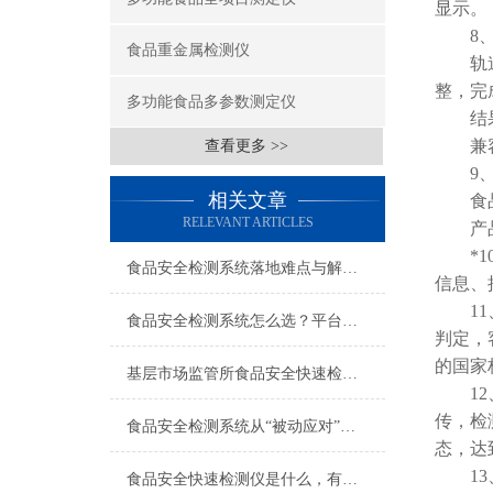
显示。
8、
食品重金属检测仪
轨道式
整，完
多功能食品多参数测定仪
结果判
兼容市
查看更多 >>
9、仪
相关文章
食品库
RELEVANT ARTICLES
产品数
*10
食品安全检测系统落地难点与解决思路，过来人的实战经验
信息、
11、
食品安全检测系统怎么选？平台化、数据化、智能化三个方向
判定，
的国家
基层市场监管所食品安全快速检测仪哪个牌子好？2026年品牌测评与选购指南
12、
传，检
食品安全检测系统从“被动应对”到“主动防控”的智慧升级
态，达
13、
食品安全快速检测仪是什么，有什么作用？