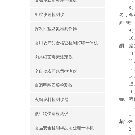
食品快检前处理一体机
8、抗
组胺快速检测仪
考，金
氟甲喹、
挥发性盐基氮检测仪器
9、水
10、
食用农产品合格证检测打印一体机
酮、赭曲
11、
肉类细菌毒素测定仪
12、
13、
全自动农葯残留检测仪
14、
15、
白酒甲醇乙醇检测仪
16、
毒、猪
火锅底料检测仪器
二
微生物快速检测仪
1、仪
频1.
食品安全检测样品前处理一体机
2、仪