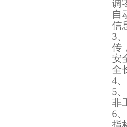
调
自
信
3
传
安
全
4
5
非
6
指