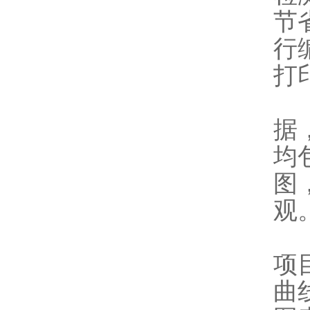
节
行
打
9
据
均
图
观
9
项
曲