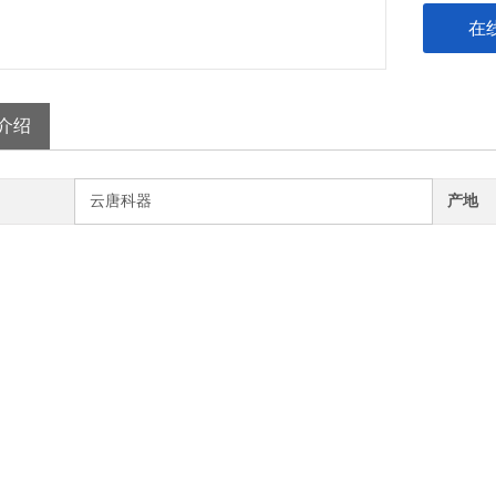
在
介绍
云唐科器
产地