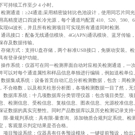
下可持续工作至少 4 小时。
测通道：≥24通道;采用精密旋转比色池设计，使用同芯片同
用高精度进口四波长冷光源，每个通道均配置 410、520、590、
实现64波长，并且所有检测项目可实现所有通道同时检测.
讯接口：配备无线通信模块、4G(APN)通讯模块、蓝牙传输，
保存及数据传输。
储方式：支持U盘存储，两个标准USB接口，免驱动安装。检测结
具有登录保护功能。
作系统：仪器可在同一检测界面自动对应相关检测通道，一次性
并可以对每个通道属性和样品信息单独进行编辑，例如送检单位
据集成系统：设备首页自动汇总分析检测数据，包含：周检测
，不合格数，以及相关柱形分析图，各项检测数据一目了然，无
数据库系统：十几项数据库分类管理仪器：包含项目类型、项
息、检测信息、受检信息、复核信息、图表信息、光源校准信息
保证数据的真实完整性。同时产品数据库以及历史检测记录支持
限-量规判系统：具有限-量查询、添加物质合规判定系统。检
定，客观显示判定结果是否合格。
项目预设系统：仪器具有任务预设模块，一键提前预设，给出