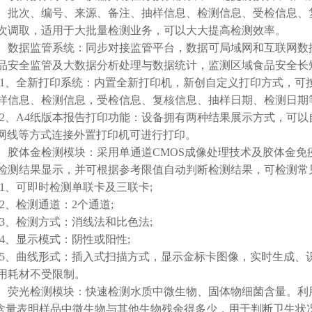
、批次、编号、来源、备注、抽样信息、检测信息、受检信息、
次调取，适用于大批量检测业务，可以大大提高检测效率。
数据监管系统：同步对接监管平台，数据可局域网和互联网数
品安全监管及大数据分析处理与数据统计，监测区域食品安全长
1、全新打印系统：内置全新打印机，新创自定义打印方式，可按
样信息、检测信息，受检信息、复核信息、抽样日期、检测日期
2、A4纸版本报告打印功能：设备拥有两种结果展示方式，可以
i及网线等方式连接外置打印机可进行打印。
胶体金检测模块：采用单通道CMOS成像处理技术及胶体金免
检测结果显示，并可根据参考限值自动判断检测结果，可检测常
1、可即时检测单联卡及三联卡;
2、检测通道：2个通道;
3、检测方式：消线法和比色法;
4、显示模式：阴性或阳性;
5、曲线形式：插入式扫描方式，显示金标卡图像，实时生成、
用耗材不受限制。
荧光检测模块：快速检测水质中微生物、固体物细菌含量。利用“
P含量表明样品中微生物与其他生物残余得多少，用于判断卫生状