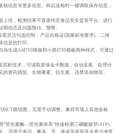
复核信息等更多信息。样品送检时一键调取保存信息，
据上传，检测结果可直接传至食品安全监管平台。进行
短期动态及问题预估、预警。
需灵活勾选控制：产品合格证(国家标准要求)，二维
等信息的打印。
自动生成A4打印模板和小票打印模板两种样式，可通过
疫层析技术，可读取胶体金卡数据，自动采集、处理分
见的兽药残留、生物毒素、抗生素、违禁添加物等。
识别CT曲线图，无需手动调整。兼容市场上其他金标
荧光素酶—荧光素体系"快速检测三磷酸腺苷(ATP)。
况。 适用于食品、餐具、手、液体等表面及水质洁净度