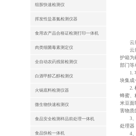
组胺快速检测仪
挥发性盐基氮检测仪器
食用农产品合格证检测打印一体机
云
肉类细菌毒素测定仪
云唐
护箱为
全自动农葯残留检测仪
部门等
1. 
白酒甲醇乙醇检测仪
块集成
2. 
火锅底料检测仪器
蜂蜜、
米豆面
微生物快速检测仪
害物质
3、显
食品安全检测样品前处理一体机
处理器
食品快检一体机
4、供