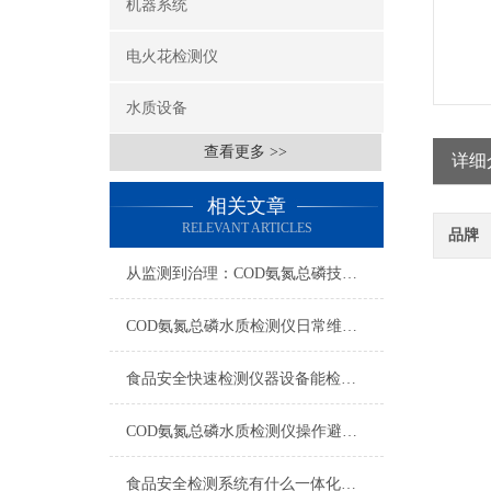
机器系统
电火花检测仪
水质设备
查看更多 >>
详细
相关文章
RELEVANT ARTICLES
品牌
从监测到治理：COD氨氮总磷技术的双领域实战解析
COD氨氮总磷水质检测仪日常维护与试剂管理，降低故障率就靠这几招
食品安全快速检测仪器设备能检什么？一张表说清适用范围
COD氨氮总磷水质检测仪操作避坑指南：这几个步骤直接影响数据准确性
食品安全检测系统有什么一体化配置·2023仪器仪表推荐·山东云唐