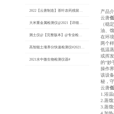
2022【云唐制造】茶叶农药残留检测仪多少钱一台@山东云唐仪器仪表制造
产品
云唐
大米重金属检测仪@2021【详细版本】@专业检测大米重金属仪器仪表
（稳
油、
测土仪@【完整版本】@专业检测土壤的仪器仪表
在环
两个
高智能土壤养分快速检测仪#2021【土壤养分检测专用仪器仪表】
低温
或挥
2021水中微生物检测仪器#
的“妙
操作
该设
秘，
云唐
1.浴
2.蒸
3.蒸
4.加