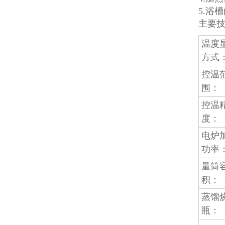
5.浴
主要
温度
方式
控温
围：
控温
度：
电炉
功率
量筒
积：
蒸馏
瓶：