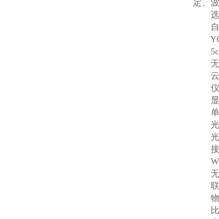
定、
选
自动八
YOK
5cm
无线
云
仪器
显示屏
单色
光栅：
光电
接口
WIF
无线
联P
物联
比色