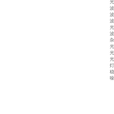
光度范围
波长
波长精
波长重
光谱
波长范
杂散光
光度准确度
光度重复性
光度稳定性
灯切换
稳定性：
噪音：