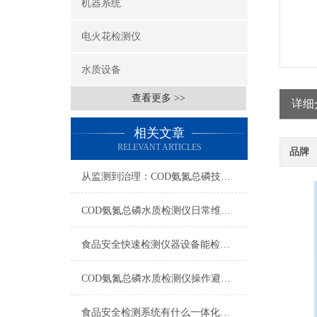
机器系统
电火花检测仪
水质设备
查看更多 >>
详细
相关文章
RELEVANT ARTICLES
品牌
从监测到治理：COD氨氮总磷技术的双领域实战解析
COD氨氮总磷水质检测仪日常维护与试剂管理，降低故障率就靠这几招
食品安全快速检测仪器设备能检什么？一张表说清适用范围
COD氨氮总磷水质检测仪操作避坑指南：这几个步骤直接影响数据准确性
食品安全检测系统有什么一体化配置·2023仪器仪表推荐·山东云唐