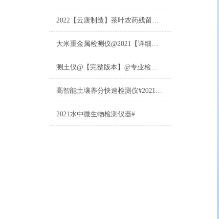
2022【云唐制造】茶叶农药残留检测仪多少钱一台@山东云唐仪器仪表制造
大米重金属检测仪@2021【详细版本】@专业检测大米重金属仪器仪表
测土仪@【完整版本】@专业检测土壤的仪器仪表
高智能土壤养分快速检测仪#2021【土壤养分检测专用仪器仪表】
2021水中微生物检测仪器#