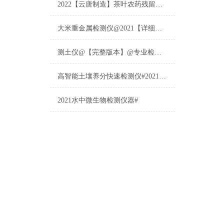
2022【云唐制造】茶叶农药残留检测仪多少钱一台@山东云唐仪器仪表制造
大米重金属检测仪@2021【详细版本】@专业检测大米重金属仪器仪表
测土仪@【完整版本】@专业检测土壤的仪器仪表
高智能土壤养分快速检测仪#2021【土壤养分检测专用仪器仪表】
2021水中微生物检测仪器#