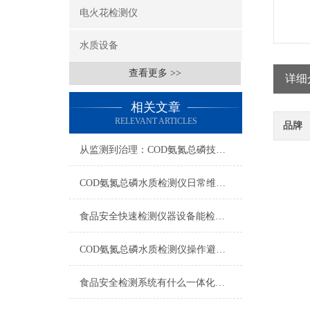
电火花检测仪
水质设备
查看更多 >>
详细
相关文章
RELEVANT ARTICLES
品牌
从监测到治理：COD氨氮总磷技术的双领域实战解析
COD氨氮总磷水质检测仪日常维护与试剂管理，降低故障率就靠这几招
食品安全快速检测仪器设备能检什么？一张表说清适用范围
COD氨氮总磷水质检测仪操作避坑指南：这几个步骤直接影响数据准确性
食品安全检测系统有什么一体化配置·2023仪器仪表推荐·山东云唐