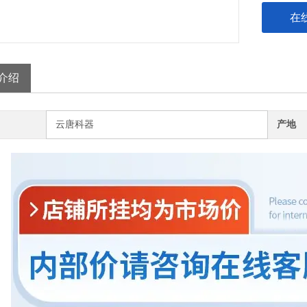
在
介绍
云唐科器
产地