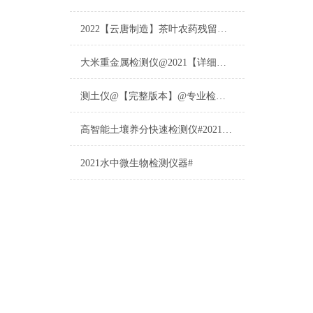
2022【云唐制造】茶叶农药残留检测仪多少钱一台@山东云唐仪器仪表制造
大米重金属检测仪@2021【详细版本】@专业检测大米重金属仪器仪表
测土仪@【完整版本】@专业检测土壤的仪器仪表
高智能土壤养分快速检测仪#2021【土壤养分检测专用仪器仪表】
2021水中微生物检测仪器#