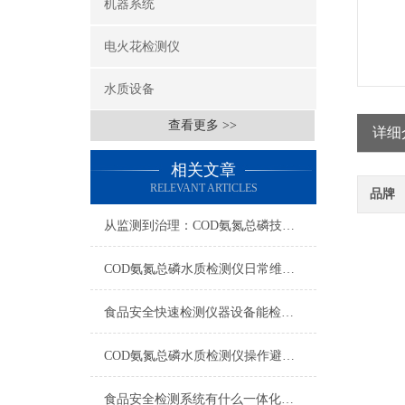
机器系统
电火花检测仪
水质设备
查看更多 >>
详细
相关文章
RELEVANT ARTICLES
品牌
从监测到治理：COD氨氮总磷技术的双领域实战解析
COD氨氮总磷水质检测仪日常维护与试剂管理，降低故障率就靠这几招
食品安全快速检测仪器设备能检什么？一张表说清适用范围
COD氨氮总磷水质检测仪操作避坑指南：这几个步骤直接影响数据准确性
食品安全检测系统有什么一体化配置·2023仪器仪表推荐·山东云唐