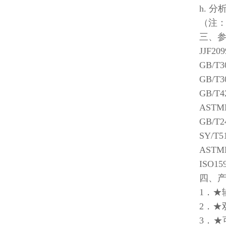
h. 
（注
三、
JJF
GB/
GB/T
GB/
AST
GB/T
SY/
AST
ISO
四、
1．
2．
3．