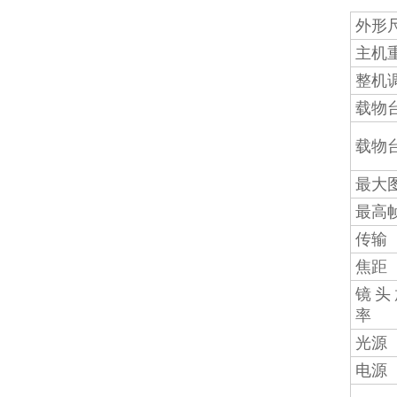
外形
主机
整机
载物
载物
最大
最高
传输
焦距
镜头
率
光源
电源