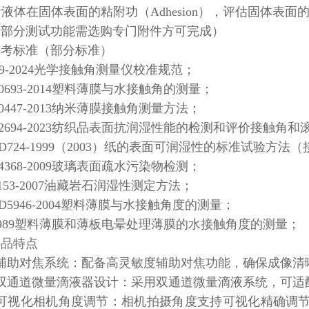
分析液体在固体表面的粘附功（Adhesion），评估固体表
：部分测试功能需选购专门附件方可完成）
参考标准（部分标准）
2099-2024光学接触角测量仪校准规范；
T30693-2014塑料薄膜与水接触角的测量；
30447-2013纳米薄膜接触角测量方法；
T42694-2023纺织品表面抗润湿性能的检测和评价接触角
MD724-1999（2003）纸的表面可润湿性的标准试验方法
24368-2009玻璃表面疏水污染物检测；
T5153-2007油藏岩石润湿性测定方法；
MD5946-2004塑料薄膜与水接触角度的测量；
15989塑料薄膜和薄板电晕处理薄膜的水接触角度的测量；
产品特点
★辅助对焦系统：配备高灵敏度辅助对焦功能，确保成像清
★双通道微量滴液器设计：采用双通道微量滴液系统，可适
★可视化相机角度调节：相机拍摄角度支持可视化精确调