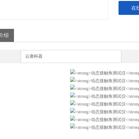
在
介绍
云唐科器