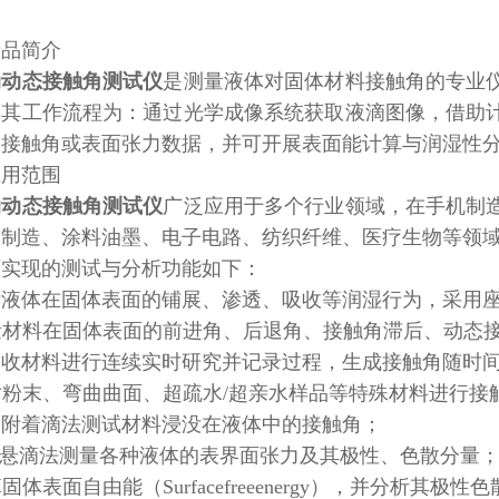
产品简介
动动态接触角测试仪
是测量液体对固体材料接触角的专业
。其工作流程为：通过光学成像系统获取液滴图像，借助
出接触角或表面张力数据，并可开展表面能计算与润湿性
应用范围
动动态接触角测试仪
广泛应用于多个行业领域，在手机制
体制造、涂料油墨、电子电路、纺织纤维、医疗生物等领
可实现的测试与分析功能如下：
分析液体在固体表面的铺展、渗透、吸收等润湿行为，采用
测量材料在固体表面的前进角、后退角、接触角滞后、动态
对吸收材料进行连续实时研究并记录过程，生成接触角随时
针对粉末、弯曲曲面、超疏水/超亲水样品等特殊材料进行接
采用附着滴法测试材料浸没在液体中的接触角；
运用悬滴法测量各种液体的表界面张力及其极性、色散分量
算固体表面自由能（Surfacefreeenergy），并分析其极性