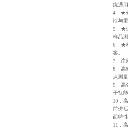
统通
4．
性与
5．
样品
6．
案。
7．注
8．
点测
9．
干扰
10
前进
面特
11．