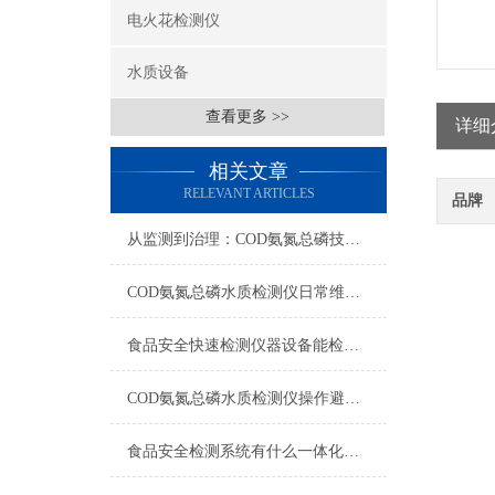
电火花检测仪
水质设备
查看更多 >>
详细
相关文章
RELEVANT ARTICLES
品牌
从监测到治理：COD氨氮总磷技术的双领域实战解析
COD氨氮总磷水质检测仪日常维护与试剂管理，降低故障率就靠这几招
食品安全快速检测仪器设备能检什么？一张表说清适用范围
COD氨氮总磷水质检测仪操作避坑指南：这几个步骤直接影响数据准确性
食品安全检测系统有什么一体化配置·2023仪器仪表推荐·山东云唐