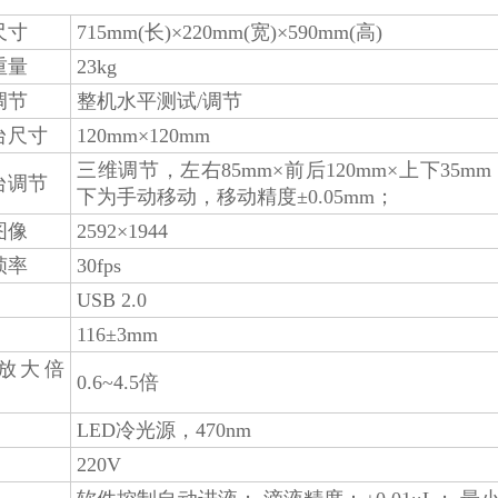
尺寸
715mm(长)×220mm(宽)×590mm(高)
重量
23kg
调节
整机水平测试/调节
台尺寸
120mm×120mm
三维调节，左右85mm×前后120mm×上下35
台调节
下为手动移动，移动精度±0.05mm；
图像
2592×1944
帧率
30fps
USB 2.0
116±3mm
放大倍
0.6~4.5倍
LED冷光源，470nm
220V