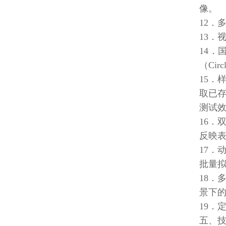
像。
12．
13．
14
（Cir
15
取已
测试
16
反映
17
批量
18．
景下
19．
五、