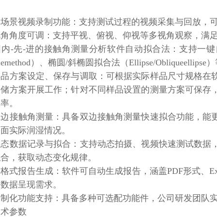
多场景视频录制功能：支持测试过程的视频采集与回放，
视角角度可调：支持平视、俯视、仰视等多视角观察，满
．国内-先-进的接触角测量分析软件自动拟合法：支持一
clemethod）、椭圆/斜椭圆拟合法（Ellipse/Obliqueellips
．样品方案设定、保存与调取：可根据实际样品尺寸规格在
存储方案开展工作；针对不同样品设置的测量方案可保存
效率。
．双边接触角测量：具备双边接触角测量快速拟合功能，能
表面实际润湿情况。
．动态数据记录与拟合：支持动态拍摄、视频快速测试数据
拟合，获取动态变化规律。
多格式报告生成：软件可自动生成报告，涵盖PDF形式、E
的数据呈现需求。
定制化功能支持：具备多种可选配功能件，公司研发团队
技术参数