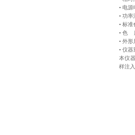
• 电源
• 功率
• 标
• 色 
• 外形
• 仪器
本仪器
样注