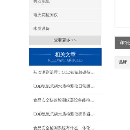
机器系统
电火花检测仪
水质设备
查看更多 >>
详细
相关文章
RELEVANT ARTICLES
品牌
从监测到治理：COD氨氮总磷技术的双领域实战解析
COD氨氮总磷水质检测仪日常维护与试剂管理，降低故障率就靠这几招
食品安全快速检测仪器设备能检什么？一张表说清适用范围
COD氨氮总磷水质检测仪操作避坑指南：这几个步骤直接影响数据准确性
食品安全检测系统有什么一体化配置·2023仪器仪表推荐·山东云唐