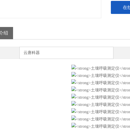
在
介绍
云唐科器