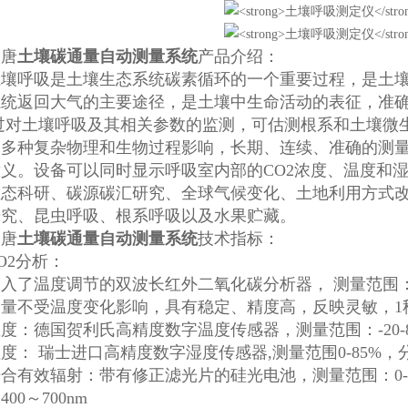
唐
土壤碳通量自动测量系统
产品介绍：
呼吸是土壤生态系统碳素循环的一个重要过程，是土壤
系统返回大气的主要途径，是土壤中生命活动的表征，准
过对土壤呼吸及其相关参数的监测，可估测根系和土壤微
受多种复杂物理和生物过程影响，长期、连续、准确的测
义。设备可以同时显示呼吸室内部的CO2浓度、温度和
生态科研、碳源碳汇研究、全球气候变化、土地利用方式
研究、昆虫呼吸、根系呼吸以及水果贮藏。
唐
土壤碳通量自动测量系统
技术指标：
2分析：
温度调节的双波长红外二氧化碳分析器， 测量范围：0-5000
测量不受温度变化影响，具有稳定、精度高，反映灵敏，1
德国贺利氏高精度数字温度传感器，测量范围：-20-80℃
 瑞士进口高精度数字湿度传感器,测量范围0-85%，分辨
效辐射：带有修正滤光片的硅光电池，测量范围：0-3000µmo
00～700nm