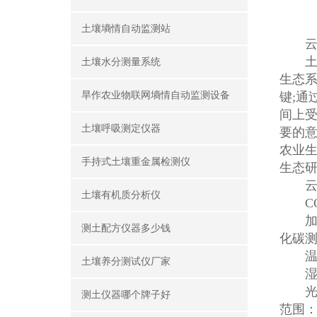
土壤墒情自动监测站
云
土壤
土壤水分测量系统
生态
旱作农业物联网墒情自动监测设备
键;通
间上
土壤呼吸测定仪器
要的意
农业
手持式土壤重金属检测仪
生态
云
土壤有机质分析仪
CO
加入了
测土配方仪器多少钱
化碳
温度：
土壤养分测试仪厂家
湿度：
光合有
测土仪器哪个牌子好
范围：4