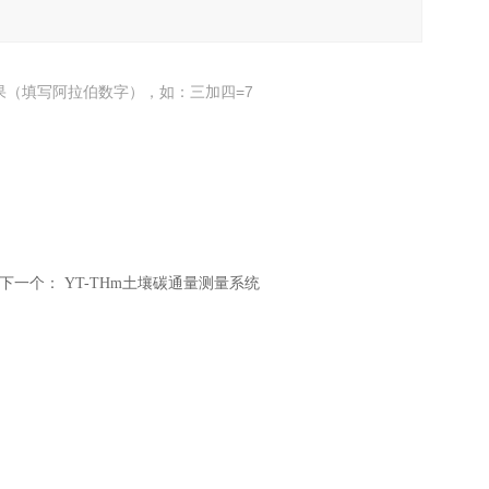
果（填写阿拉伯数字），如：三加四=7
下一个：
YT-THm土壤碳通量测量系统