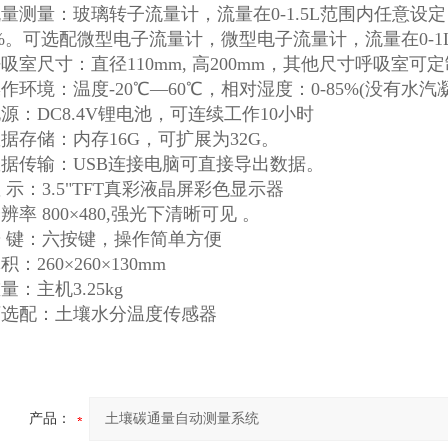
量：玻璃转子流量计，流量在0-1.5L范围内任意设定， 误 
.2%。可选配微型电子流量计，微型电子流量计，流量在0-1L
尺寸：直径110mm, 高200mm，其他尺寸呼吸室可
境：温度-20℃—60℃，相对湿度：0-85%(没有水汽凝
DC8.4V锂电池，可连续工作10小时
储：内存16G，可扩展为32G。
传输：USB连接电脑可直接导出数据。
：3.5"TFT真彩液晶屏彩色显示器
 800×480,强光下清晰可见 。
键：六按键，操作简单方便
260×260×130mm
主机3.25kg
配：土壤水分温度传感器
产品：