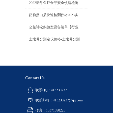
2022新品鱼虾食品安全快速检测系统上市啦！山东云唐震撼推出！
奶粉蛋白质快速检测仪@2023实力厂家推荐·云唐奶粉蛋白质快速检测仪
公益诉讼实验室设备清单【行业方案推荐云唐公益诉讼实验室设备清单概述】
土壤养分测定仪价格-土壤养分测定仪价格-土壤养分测定仪价格
Contact Us
联系QQ：413230237
联系邮箱：413230237@qq.com
传真：13371098225