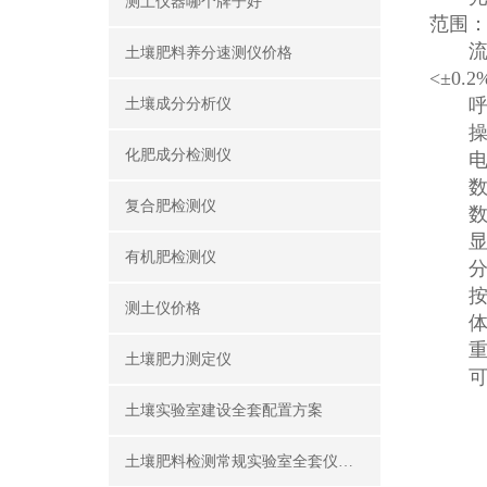
测土仪器哪个牌子好
范围：4
流量测
土壤肥料养分速测仪价格
<±0
呼吸室
土壤成分分析仪
操作环
化肥成分检测仪
电源：
数据存
复合肥检测仪
数据
显 示
有机肥检测仪
分辨率
按 
测土仪价格
体积：
重量：
土壤肥力测定仪
可选
土壤实验室建设全套配置方案
土壤肥料检测常规实验室全套仪器设备