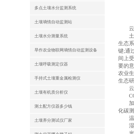
多点土壤水分监测系统
土壤墒情自动监测站
云
土壤
土壤水分测量系统
生态
旱作农业物联网墒情自动监测设备
键;通
间上
土壤呼吸测定仪器
要的意
农业
手持式土壤重金属检测仪
生态
云
土壤有机质分析仪
CO
加入了
测土配方仪器多少钱
化碳
温度：
土壤养分测试仪厂家
湿度：
光合有