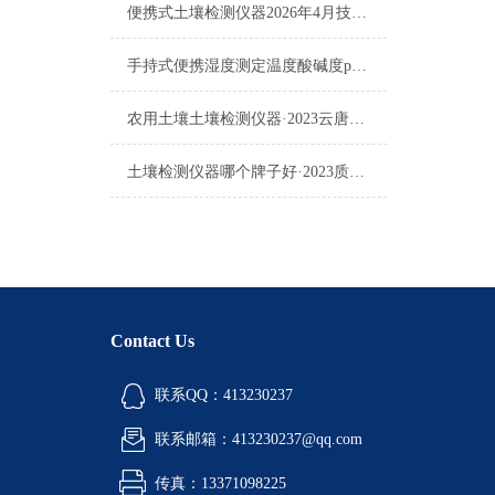
便携式土壤检测仪器2026年4月技术实力榜单：选购指南
手持式便携湿度测定温度酸碱度ph盐分测试仪农林种植可用土壤检测仪器推荐
农用土壤土壤检测仪器·2023云唐三分钟速测·农用土壤土壤检测仪器上
土壤检测仪器哪个牌子好·2023质量可靠·土壤检测仪器哪个牌子好
Contact Us
联系QQ：413230237
联系邮箱：413230237@qq.com
传真：13371098225