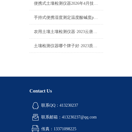
便携式土壤检测仪器2026年4月技术实力榜单：选购指南
手持式便携湿度测定温度酸碱度ph盐分测试仪农林种植可用土壤检测仪器推荐
农用土壤土壤检测仪器·2023云唐三分钟速测·农用土壤土壤检测仪器上
土壤检测仪器哪个牌子好·2023质量可靠·土壤检测仪器哪个牌子好
Contact Us
联系QQ：413230237
联系邮箱：413230237@qq.com
传真：13371098225