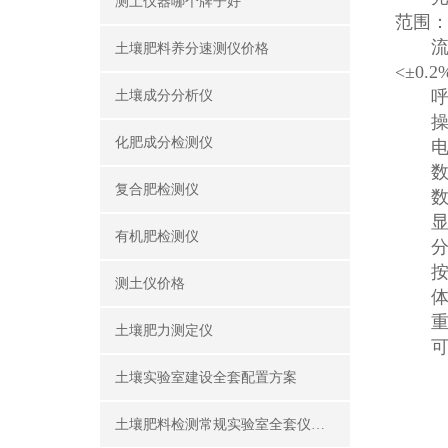
测土仪器哪个牌子好
范围：4
流量测
土壤肥料养分速测仪价格
<±0
呼吸室
土壤成分分析仪
操作环
化肥成分检测仪
电源：
数据存
复合肥检测仪
数据
显 示
有机肥检测仪
分辨率
按 
测土仪价格
体积：
重量：
土壤肥力测定仪
可选
土壤实验室建设全套配置方案
土壤肥料检测常规实验室全套仪器设备