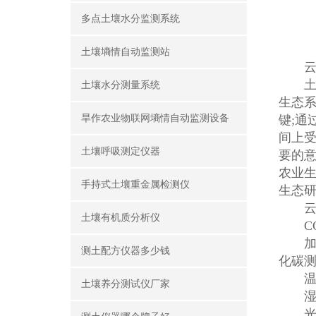
多点土壤水分监测系统
土壤墒情自动监测站
云
土壤
土壤水分测量系统
生态
旱作农业物联网墒情自动监测设备
键;通
间上
土壤呼吸测定仪器
要的意
农业
手持式土壤重金属检测仪
生态
云
土壤有机质分析仪
CO
加入了
测土配方仪器多少钱
化碳
温度：
土壤养分测试仪厂家
湿度：
光合有