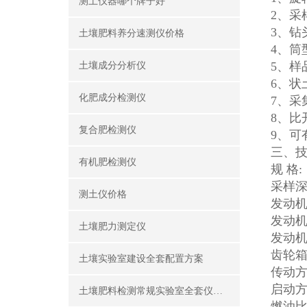
测土仪器哪个牌子好
2、采
3、钻
土壤肥料养分速测仪价格
4、筒
5、样
土壤成分分析仪
6、状
化肥成分检测仪
7、采
8、比
复合肥检测仪
9、可
三、
有机肥检测仪
规 格
采样
测土仪价格
发动
发动机
土壤肥力测定仪
发动机功
齿轮箱
土壤实验室建设全套配置方案
传动
启动
土壤肥料检测常规实验室全套仪器设备
燃油比