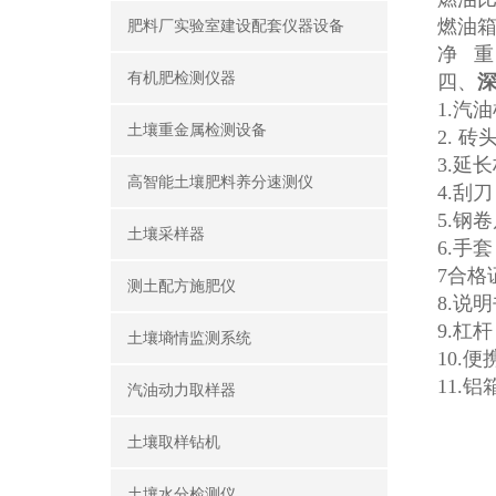
燃油箱
肥料厂实验室建设配套仪器设备
净 重：
有机肥检测仪器
四、
1.汽
土壤重金属检测设备
2. 
3.
高智能土壤肥料养分速测仪
4
5.
土壤采样器
6
7
测土配方施肥仪
8
9.杠
土壤墒情监测系统
1
1
汽油动力取样器
土壤取样钻机
土壤水分检测仪