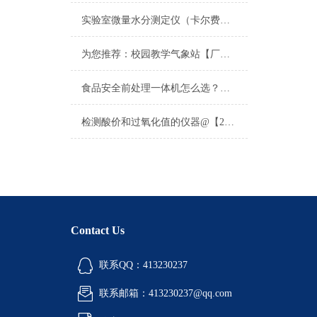
实验室微量水分测定仪（卡尔费休水分仪）2026年5月技术实力榜单：选购指南
为您推荐：校园教学气象站【厂家|品牌|价格】学校教学气象站
食品安全前处理一体机怎么选？厂家性价比对比与客户实测反馈
检测酸价和过氧化值的仪器@【2022精选仪器】酸价过氧化值检测仪器
Contact Us
联系QQ：413230237
联系邮箱：413230237@qq.com