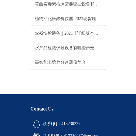
黄曲霉毒素检测需要哪些设备和仪器·【2022好货推荐】·黄曲霉检测仪
植物油化验酸价仪器·2023现货现发·植物油化验酸价仪器
农残快检装备@2021【详细版本】@新款农药残留快检装备
水产品检测仪器设备有哪些@云唐2024新品牌推荐水产品检测仪器设备
高智能土壤养分速测仪简介
Contact Us
联系QQ：413230237
联系邮箱：413230237@qq.com