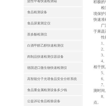
急性中毒快速检测箱
积极的
检测标
食品检测设备
境保护
快速准
食品尿素测定仪
广泛应
于果蔬
茶多酚检测仪
性能
1、乙
白酒甲醇乙醇快速检测仪
2、自
3、仪
肉制品快速检测仪器设备
4、检
相干扰
德国进口微生物快速检测仪
5、智
6、显
高智能分子光谱食品安全分析系统
7、打
食品重金属检测设备多少钱
测时间
8、光
公益诉讼食品检验设备
点。